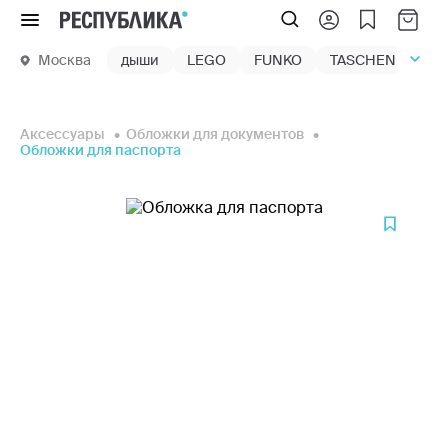
Меню
Москва
дыши
LEGO
FUNKO
TASCHEN
маг
Аксессуары
Обложки для документов
Обложки для паспорта