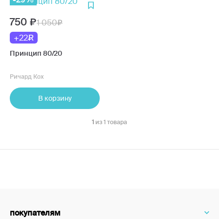
750
1 050
+22
Принцип 80/20
Ричард Кох
В корзину
1
из 1 товара
покупателям