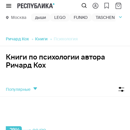
Меню
Москва
дыши
LEGO
FUNKO
TASCHEN
маг
Ричард Кох
Книги
Психология
Книги по психологии автора
Ричард Кох
популярные
-29%