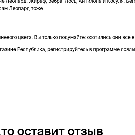
е Леопард, Жираф, Зебра, Лось, Антилопа и Косуля. Бега
сам Леопард тоже.
невого цвета. Вы только подумайте: охотились они все в
газине Республика, регистрируйтесь в программе лояльн
кто оставит отзыв