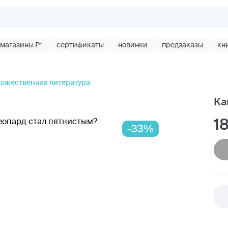
магазины Р*
сертификаты
новинки
предзаказы
кн
дожественная литература
Ка
1
-33%