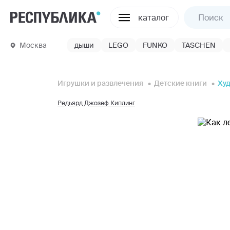
каталог
Москва
дыши
LEGO
FUNKO
TASCHEN
Игрушки и развлечения
Детские книги
Ху
Редьярд Джозеф Киплинг