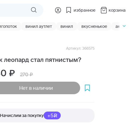
избранное
корзина
игопоток
винил аутлет
винил
вкусненькое
акции
Артикул: 366575
к леопард стал пятнистым?
80
270
Нет в наличии
+5
Начислим за покупку