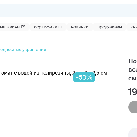
магазины Р*
сертификаты
новинки
предзаказы
кн
одвесные украшения
По
во
-50%
см
1