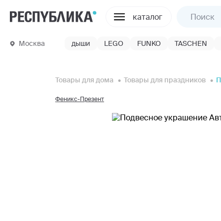
каталог
Москва
дыши
LEGO
FUNKO
TASCHEN
Товары для дома
Товары для праздников
П
Феникс-Презент