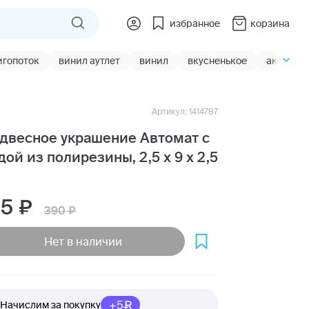
избранное
корзина
игопоток
винил аутлет
винил
вкусненькое
акции
Артикул: 1414787
двесное украшение Автомат с
дой из полирезины, 2,5 х 9 х 2,5
95
390
Нет в наличии
+5
Начислим за покупку