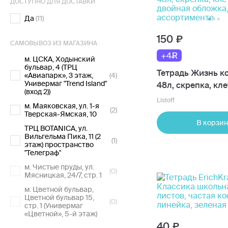
ДОСТУПНО ДЛЯ ДОСТАВКИ
Да
(11)
150
САМОВЫВОЗ ИЗ МАГАЗИНА
+4
м. ЦСКА, Ходынский
бульвар, 4 (ТРЦ
Тетрадь Жизнь ко
«Авиапарк», 3 этаж,
(4)
Универмаг "Trend Island"
48л, скрепка, кле
(вход 2))
двойная обложка,
Listoff
м. Маяковская, ул. 1-я
ассортименте
(2)
Тверская-Ямская, 10
В корзин
ТРЦ BOTANICA, ул.
Вильгельма Пика, 11 (2
(1)
этаж) пространство
"Телеграф"
м. Чистые пруды, ул.
(0)
Мясницкая, 24/7, стр. 1
м. Цветной бульвар,
Цветной бульвар 15,
(0)
стр. 1 (Универмаг
«Цветной», 5-й этаж)
40