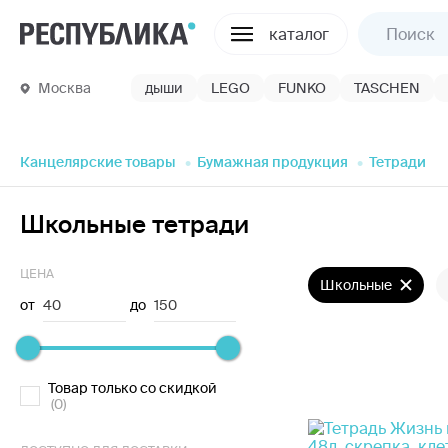
каталог
Москва
дыши
LEGO
FUNKO
TASCHEN
Канцелярские товары
Бумажная продукция
Тетради
Школьные тетради
ЦЕНА
Школьные
от
40
до
150
Товар только со скидкой
(0)