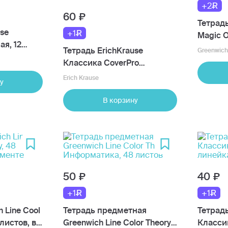
+2
60
Тетрадь
use
+1
Magic O
я, 12
48 лист
Тетрадь ErichKrause
Greenwich
осая
Классика CoverPrо
школьная ученическая, с
Erich Krause
у
пластиковой обложкой,
А5+, 18 листов, линейка, на
В корзину
скобе, в ассортименте
50
40
+1
+1
 Line Cool
Тетрадь предметная
Тетрад
 листов, в
Greenwich Line Color Theory
Классик