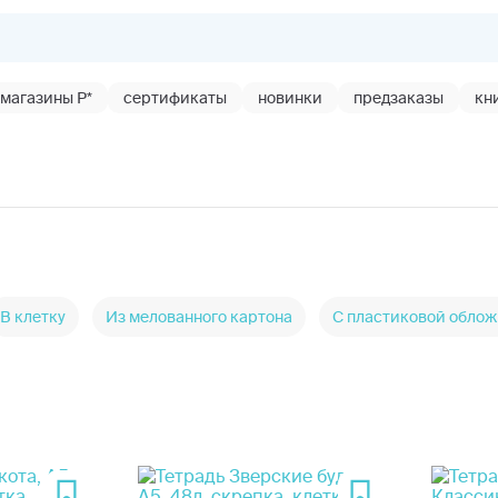
магазины Р*
сертификаты
новинки
предзаказы
кн
В клетку
Из мелованного картона
С пластиковой обло