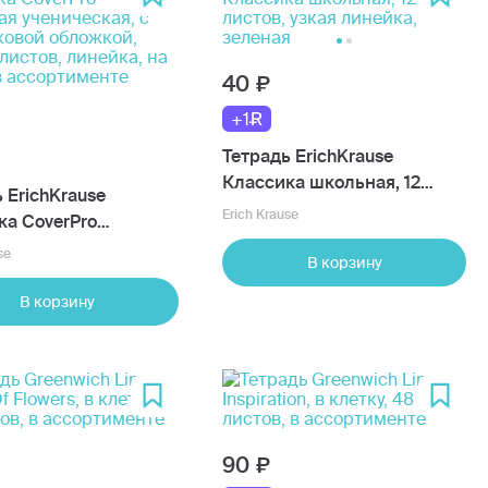
40
+1
Тетрадь ErichKrause
Классика школьная, 12
 ErichKrause
листов, узкая линейка,
Erich Krause
ка CoverPrо
зеленая
ая ученическая, с
se
В корзину
ковой обложкой,
 листов, линейка, на
В корзину
в ассортименте
90