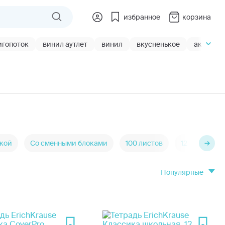
избранное
корзина
игопоток
винил аутлет
винил
вкусненькое
акции
жкой
Со сменными блоками
100 листов
12 листов
популярные