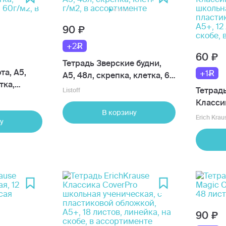
90
+2
60
Тетрадь Зверские будни,
та, А5,
+1
А5, 48л, скрепка, клетка, 60
тка,
г/м2, в ассортименте
Тетрадь
Listoff
 60г/м2, в
Класси
В корзину
школьн
Erich Krau
у
пласти
А5+, 12
скобе, 
90