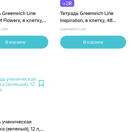
+2
 Greenwich Line
Тетрадь Greenwich Line
f Flowers, в клетку,
Inspiration, в клетку, 48
ов, в ассортименте
листов, в ассортименте
 Line
Greenwich Line
В корзину
В корзину
ь ученическая
а (зеленый), 12 л,