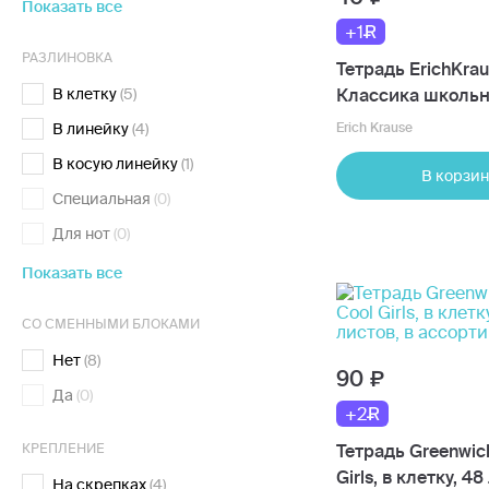
Показать все
+1
РАЗЛИНОВКА
Тетрадь ErichKra
В клетку
(5)
Классика школьна
листов, частая к
В линейку
(4)
Erich Krause
линейка, зеленая
В косую линейку
(1)
В корзин
Специальная
(0)
Для нот
(0)
Показать все
СО СМЕННЫМИ БЛОКАМИ
Нет
(8)
90
Да
(0)
+2
КРЕПЛЕНИЕ
Тетрадь Greenwich
Girls, в клетку, 48
На скрепках
(4)