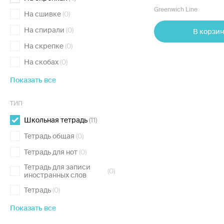
ассортименте
Greenwich Line
На сшивке
(0)
На спирали
(0)
В корзин
На скрепке
(0)
На скобах
(0)
Показать все
ТИП
Школьная тетрадь
(11)
Тетрадь общая
(0)
Тетрадь для нот
(0)
Тетрадь для записи
(0)
иностранных слов
Тетрадь
(0)
Показать все