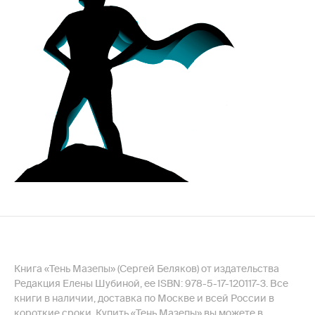
Книга «Тень Мазепы» (Сергей Беляков) от издательства
Редакция Елены Шубиной, ее ISBN: 978-5-17-120117-3. Все
книги в наличии, доставка по Москве и всей России в
короткие сроки. Купить «Тень Мазепы» вы можете в