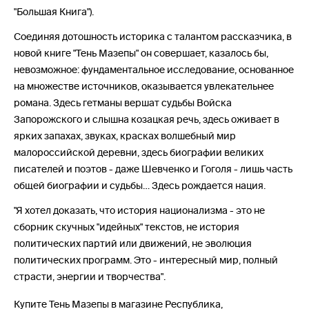
"Большая Книга").
Соединяя дотошность историка с талантом рассказчика, в
новой книге "Тень Мазепы" он совершает, казалось бы,
невозможное: фундаментальное исследование, основанное
на множестве источников, оказывается увлекательнее
романа. Здесь гетманы вершат судьбы Войска
Запорожского и слышна козацкая речь, здесь оживает в
ярких запахах, звуках, красках волшебный мир
малороссийской деревни, здесь биографии великих
писателей и поэтов - даже Шевченко и Гоголя - лишь часть
общей биографии и судьбы… Здесь рождается нация.
"Я хотел доказать, что история национализма - это не
сборник скучных "идейных" текстов, не история
политических партий или движений, не эволюция
политических программ. Это - интересный мир, полный
страсти, энергии и творчества".
Купите Тень Мазепы в магазине Республика,