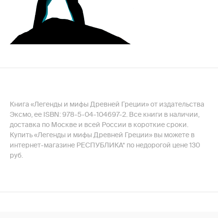
Книга «Легенды и мифы Древней Греции» от издательства
Эксмо, ее ISBN: 978-5-04-104697-2. Все книги в наличии,
доставка по Москве и всей России в короткие сроки.
Купить «Легенды и мифы Древней Греции» вы можете в
интернет-магазине РЕСПУБЛИКА* по недорогой цене 130
руб.