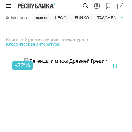
Меню
Москва
дыши
LEGO
FUNKO
TASCHEN
маг
Книги
Художественная литература
Классическая литература
-32%