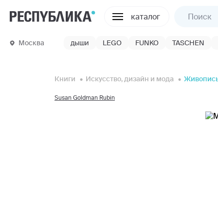
каталог
Москва
дыши
LEGO
FUNKO
TASCHEN
Книги
Искусство, дизайн и мода
Живопис
Susan Goldman Rubin