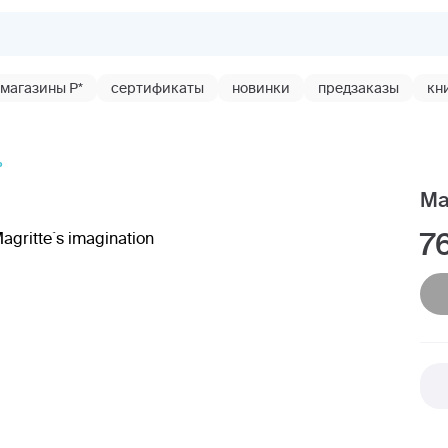
магазины Р*
сертификаты
новинки
предзаказы
кн
ь
Ma
7