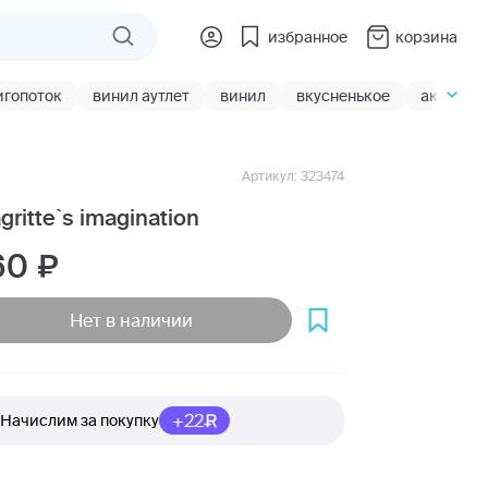
избранное
корзина
игопоток
винил аутлет
винил
вкусненькое
акции
Артикул: 323474
gritte`s imagination
60
Нет в наличии
+22
Начислим за покупку