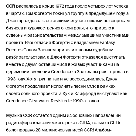
CCR
распалась в конце 1972 года после четырех лет успеха
в чартах. Том Фогерти покинул группу в предыдущем году, а
Джон враждовал с оставшимися участниками по вопросам
бизнеса и художественного контроля, что привело к
судебным разбирательствам между бывшими участниками
проекта. Разногласия Фогерти с владельцем Fantasy
Records Солом Заенцем привели к новым судебным
разбирательствам, а Джон Фогерти отказался выступать
вместе с двумя оставшимися в живых участниками на
церемонии введения Creedence в Зал славы рок-н-ролла в
1993 году. Хотя группа так и не воссоединилась, Джон
Фогерти продолжает исполнять песни CCR в рамках
своего сольного проекта, а Кук и Клиффорд выступают как
Creedence Clearwater Revisited с 1990-х годов.
Музыка CCR остается одним из основных направлений
радиоэфира классического рока в США; только в США
было продано 28 миллионов записей CCR! Альбом-