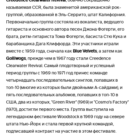
Creedence Clearwater Revival
, обычно сокращенно
называемая CCR, была знаменитой американской рок-
группой, образованной в Эль-Серрито, штат Калифорния.
Первоначально группа состояла из вокалиста, ведущего
гитариста и основного автора песен Джона Фогерти, его
брата, ритм-гитариста Тома Фогерти, басиста Стю Кука и
барабанщика Дага Клиффорда. Эти участники играли
вместе с 1959 года, сначала как
Blue Velvets
, а затем как
Golliwogs
, прежде чем в 1967 году стали Creedence
Clearwater Revival. Самый плодотворный и успешный
период группы с 1969 по 1971 год принес команде
четырнадцать последовательных синглов, попавших в
топ-10 (многие из которых были двойными А-сайдами), и
пять последовательных альбомов, попавших в топ-10 в
США, два из которых, "Green River" (1969) и "Cosmo's Factory"
(1970), достигли первого места. Группа выступила на
легендарном фестивале Woodstock в 1969 году на севере
штата Нью-Йорк и стала первой крупной командой,
подписавшей контракт на участие в этом фестивале.