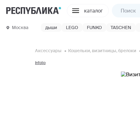
каталог
Москва
дыши
LEGO
FUNKO
TASCHEN
Аксессуары
Кошельки, визитницы, брелоки
Infolio