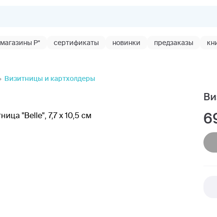
магазины Р*
сертификаты
новинки
предзаказы
кн
Визитницы и картхолдеры
Виз
6