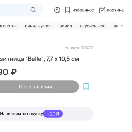
избранное
корзина
игопоток
винил аутлет
винил
вкусненькое
акции
Артикул: 523072
итница "Belle", 7,7 х 10,5 см
90
Нет в наличии
+20
Начислим за покупку