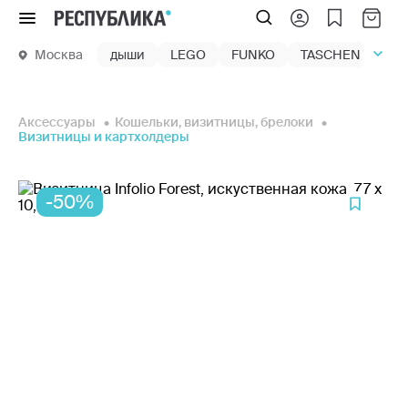
Меню
Москва
дыши
LEGO
FUNKO
TASCHEN
маг
Аксессуары
Кошельки, визитницы, брелоки
Визитницы и картхолдеры
-50%