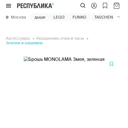
Меню
Москва
дыши
LEGO
FUNKO
TASCHEN
маг
Аксессуары
Украшения, очки и часы
Значки и нашивки