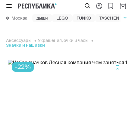
Меню
Москва
дыши
LEGO
FUNKO
TASCHEN
маг
Аксессуары
Украшения, очки и часы
Значки и нашивки
-22%