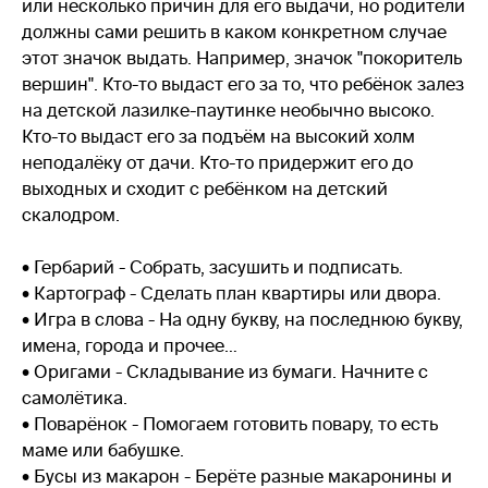
или несколько причин для его выдачи, но родите­ли
должны сами решить в каком конкретном случае
этот значок выдать. Например, значок "покори­тель
вершин". Кто-то выдаст его за то, что ребёнок залез
на детской лазилке-паутинке необычно высо­ко.
Кто-то выдаст его за подъём на высокий холм
неподалёку от дачи. Кто-то придержит его до
выход­ных и сходит с ребёнком на дет­ский
скалодром.
• Гербарий - Собрать, засушить и подписать.
• Картограф - Сделать план квартиры или двора.
• Игра в слова - На одну букву, на последнюю букву,
имена, города и прочее…
• Оригами - Складывание из бумаги. Начните с
самолётика.
• Поварёнок - Помогаем готовить повару, то есть
маме или бабушке.
• Бусы из макарон - Берёте разные макаронины и