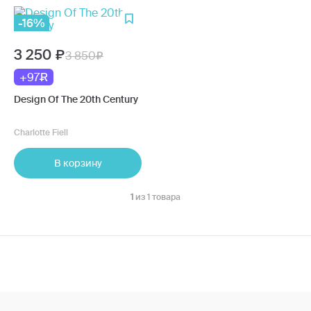
-16%
3 250
3 850
+97
Design Of The 20th Century
Charlotte Fiell
В корзину
1
из 1 товара