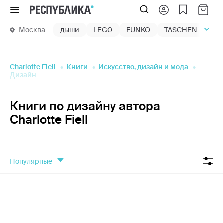
Меню
Москва
дыши
LEGO
FUNKO
TASCHEN
маг
Charlotte Fiell
Книги
Искусство, дизайн и мода
Дизайн
Книги по дизайну автора
Charlotte Fiell
популярные