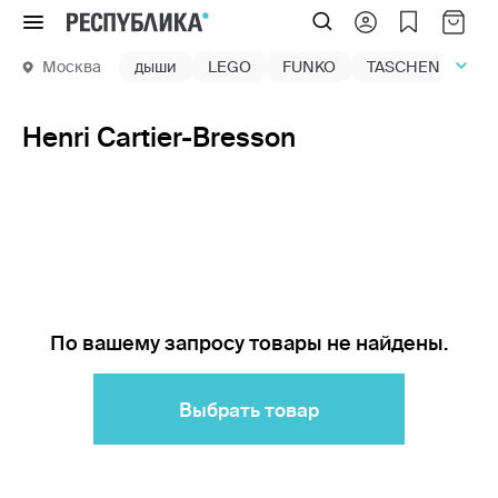
Меню
Москва
дыши
LEGO
FUNKO
TASCHEN
маг
Henri Cartier-Bresson
По вашему запросу товары не найдены.
Выбрать товар