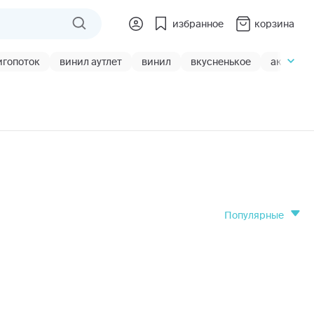
избранное
корзина
игопоток
винил аутлет
винил
вкусненькое
акции
популярные