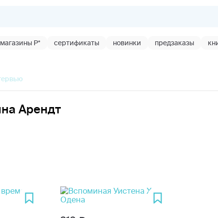
магазины Р*
сертификаты
новинки
предзаказы
кн
нтервью
нна Арендт