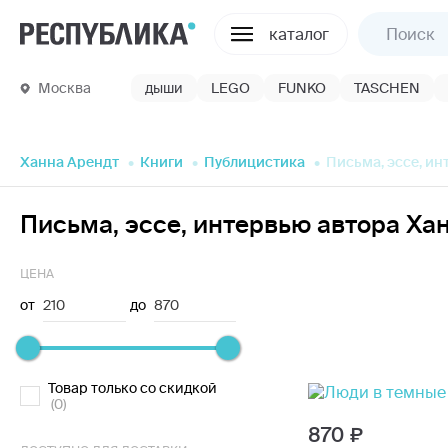
каталог
Москва
дыши
LEGO
FUNKO
TASCHEN
Ханна Арендт
Книги
Публицистика
Письма, эссе, и
Письма, эссе, интервью автора Ха
ЦЕНА
от
210
до
870
Товар только со скидкой
(0)
870