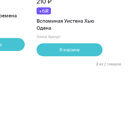
210
+6
времена
Вспоминая Уистена Хью
Одена
Ханна Арендт
у
В корзину
2
из 2 товаров