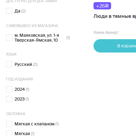
ДОСТУПНО ДЛЯ ДОСТАВКИ
+26
Да
(2)
Люди в темные 
САМОВЫВОЗ ИЗ МАГАЗИНА
Ханна Арендт
м. Маяковская, ул. 1-я
(1)
Тверская-Ямская, 10
В корзин
ЯЗЫК
Русский
(2)
ГОД ИЗДАНИЯ
2024
(1)
2023
(1)
ОБЛОЖКА
Мягкая с клапаном
(1)
Мягкая
(1)