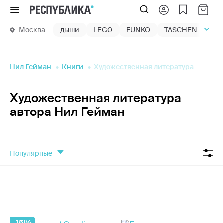
Меню
Москва
дыши
LEGO
FUNKO
TASCHEN
маг
Нил Гейман
Книги
Художественная литература
Художественная литература
автора Нил Гейман
популярные
-15%