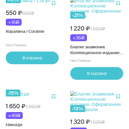
550
650
-21%
+16
1 220
1 550
Коралина / Coraline
+36
Нил Гейман
Благие знамения.
Коллекционное издание.
В корзину
Оформление Кроули
Нил Гейман
В корзину
-15%
1 650
1 950
-13%
+49
1 320
1 520
Никогде