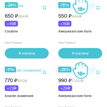
-24%
-15%
650
550
850
650
+19
+16
Coraline
Американские боги
Нил Гейман
Нил Гейман
В корзину
В корзину
-11%
-25%
770
990
870
1 320
+23
+29
Благие знамения
Американские боги