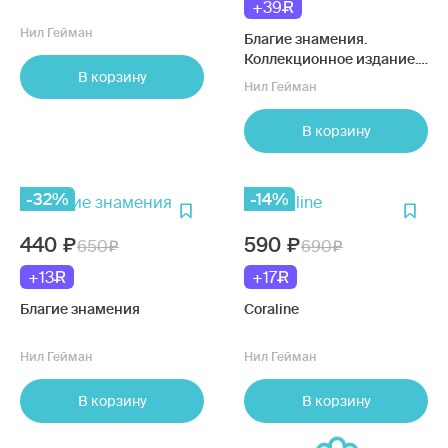
+39
Нил Гейман
Благие знамения.
Коллекционное издание.
В корзину
Оформление Азирафаэля
Нил Гейман
В корзину
-32%
-14%
440
590
650
690
+13
+17
Благие знамения
Coraline
Нил Гейман
Нил Гейман
В корзину
В корзину