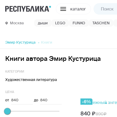
каталог
Москва
дыши
LEGO
FUNKO
TASCHEN
Эмир Кустурица
Книги
Книги автора Эмир Кустурица
КАТЕГОРИИ
Художественная литература
ЦЕНА
от
840
до
840
-6%
840
890