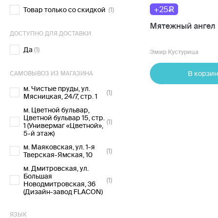
+25
Товар только со скидкой
(1)
Мятежный ангел
ДОСТУПНО ДЛЯ ДОСТАВКИ
Да
(1)
Эмир Кустурица
В корзин
САМОВЫВОЗ ИЗ МАГАЗИНА
м. Чистые пруды, ул.
(1)
Мясницкая, 24/7, стр. 1
м. Цветной бульвар,
Цветной бульвар 15, стр.
(1)
1 (Универмаг «Цветной»,
5-й этаж)
м. Маяковская, ул. 1-я
(1)
Тверская-Ямская, 10
м. Дмитровская, ул.
Большая
(1)
Новодмитровская, 36
(Дизайн-завод FLACON)
ЯЗЫК