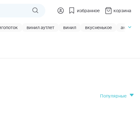
избранное
корзина
игопоток
винил аутлет
винил
вкусненькое
акции
популярные