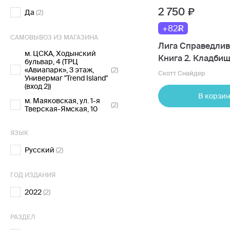
2 750
Да
(2)
+82
САМОВЫВОЗ ИЗ МАГАЗИНА
Лига Справедлив
м. ЦСКА, Ходынский
Книга 2. Кладбищ
бульвар, 4 (ТРЦ
«Авиапарк», 3 этаж,
(2)
Мир Ястребов
Скотт Снайдер
Универмаг "Trend Island"
(вход 2))
В корзин
м. Маяковская, ул. 1-я
(2)
Тверская-Ямская, 10
ЯЗЫК
Русский
(2)
ГОД ИЗДАНИЯ
2022
(2)
РАЗДЕЛ