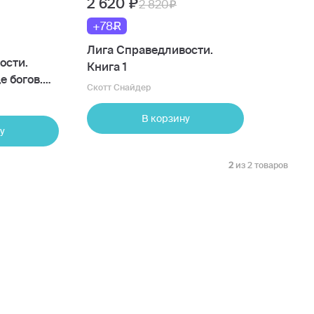
2 620
2 820
+78
Лига Справедливости.
ости.
Книга 1
е богов.
Скотт Снайдер
В корзину
у
2
из 2 товаров