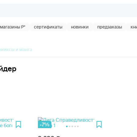
магазины Р*
сертификаты
новинки
предзаказы
кн
омиксы и манга
айдер
-7%