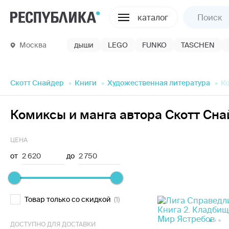
каталог
Москва
дыши
LEGO
FUNKO
TASCHEN
Скотт Снайдер
Книги
Художественная литература
К
Комиксы и манга автора Скотт Сн
ЦЕНА
от
2 620
до
2 750
Товар только со скидкой
(1)
ДОСТУПНО ДЛЯ ДОСТАВКИ