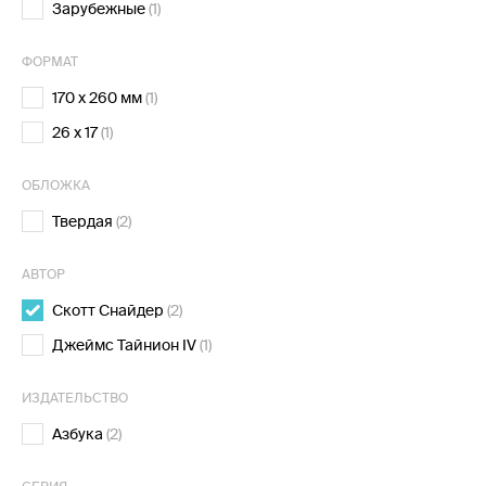
Зарубежные
(1)
ФОРМАТ
170 х 260 мм
(1)
26 х 17
(1)
ОБЛОЖКА
Твердая
(2)
АВТОР
Скотт Снайдер
(2)
Джеймс Тайнион IV
(1)
ИЗДАТЕЛЬСТВО
Азбука
(2)