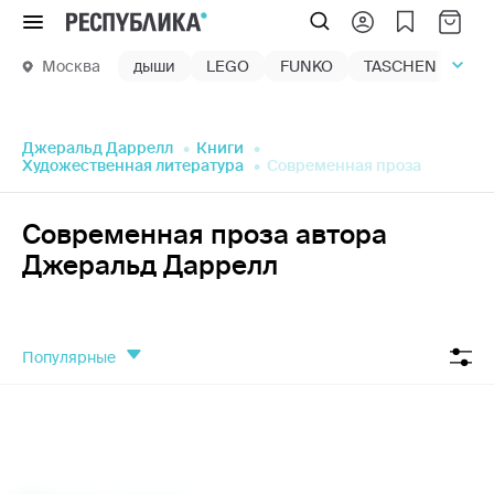
Меню
Москва
дыши
LEGO
FUNKO
TASCHEN
маг
Джеральд Даррелл
Книги
Художественная литература
Современная проза
Современная проза автора
Джеральд Даррелл
популярные