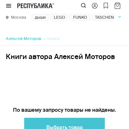
Меню
Москва
дыши
LEGO
FUNKO
TASCHEN
маг
Алексей Моторов
Книги
Книги автора Алексей Моторов
По вашему запросу товары не найдены.
Выбрать товар