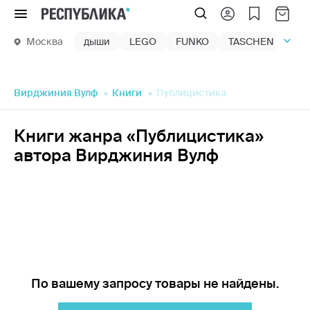
Меню
Москва
дыши
LEGO
FUNKO
TASCHEN
маг
Вирджиния Вулф
Книги
Публицистика
Книги жанра «Публицистика»
автора Вирджиния Вулф
По вашему запросу товары не найдены.