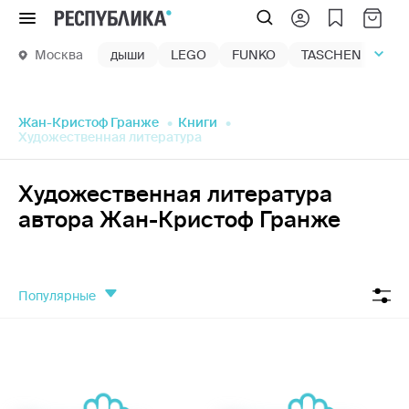
Меню
Москва
дыши
LEGO
FUNKO
TASCHEN
маг
Жан-Кристоф Гранже
Книги
Художественная литература
Художественная литература
автора Жан-Кристоф Гранже
популярные