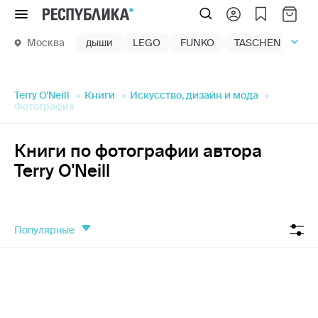
Меню
Москва
дыши
LEGO
FUNKO
TASCHEN
маг
Terry O'Neill
Книги
Искусство, дизайн и мода
Фотография
Книги по фотографии автора
Terry O'Neill
популярные