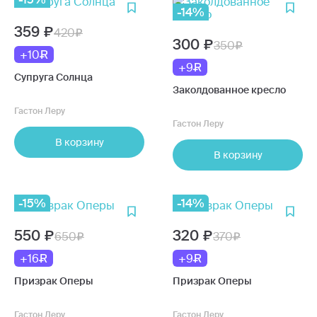
-14%
359
420
300
350
+10
+9
Супруга Солнца
Заколдованное кресло
Гастон Леру
Гастон Леру
В корзину
В корзину
-15%
-14%
550
320
650
370
+16
+9
Призрак Оперы
Призрак Оперы
Гастон Леру
Гастон Леру