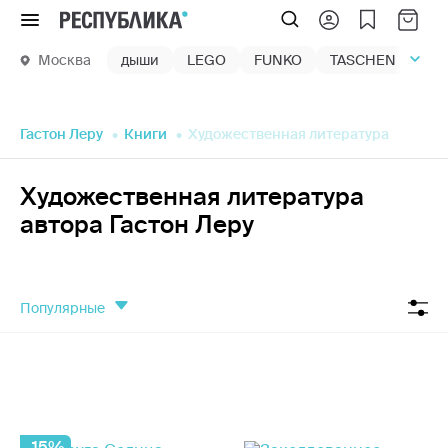
Меню
Москва
дыши
LEGO
FUNKO
TASCHEN
маг
Гастон Леру
Книги
Художественная литература
Художественная литература
автора Гастон Леру
популярные
-15%