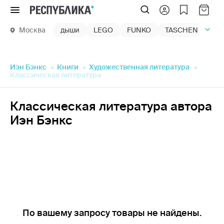
Меню
Москва
дыши
LEGO
FUNKO
TASCHEN
маг
Иэн Бэнкс
Книги
Художественная литература
Классическая литература
Классическая литература автора
Иэн Бэнкс
По вашему запросу товары не найдены.