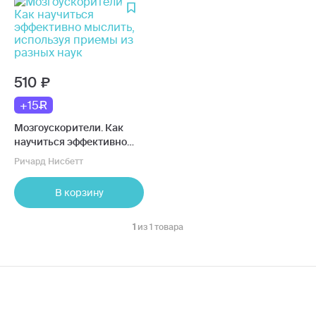
510
+15
Мозгоускорители. Как
научиться эффективно
мыслить, используя
Ричард Нисбетт
приемы из разных наук
В корзину
1
из 1 товара