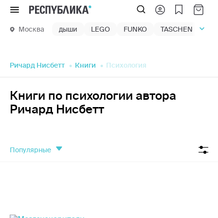
Меню
Москва
дыши
LEGO
FUNKO
TASCHEN
маг
Ричард Нисбетт
Книги
Психология
Книги по психологии автора
Ричард Нисбетт
популярные