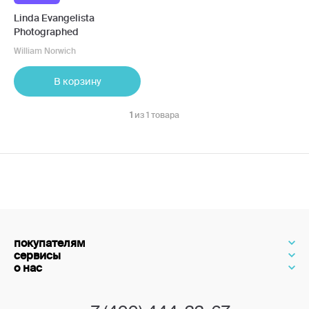
Linda Evangelista
Photographed
William Norwich
В корзину
1
из 1 товара
покупателям
сервисы
о нас