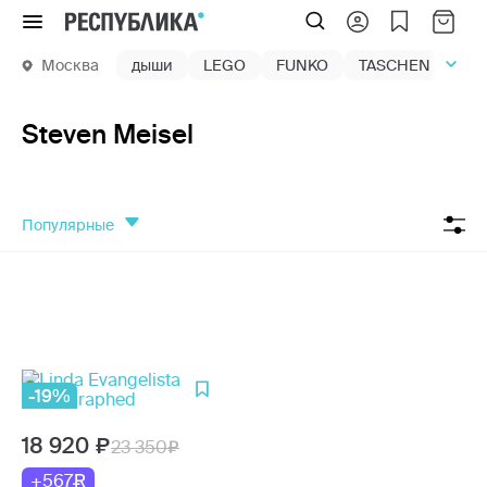
Меню
Москва
дыши
LEGO
FUNKO
TASCHEN
маг
Steven Meisel
популярные
-19%
18 920
23 350
+567