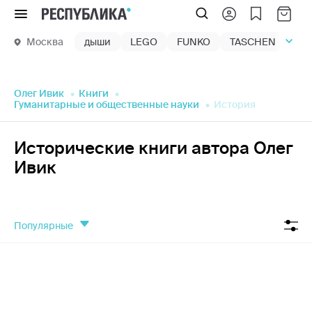
Меню
Москва
дыши
LEGO
FUNKO
TASCHEN
маг
Олег Ивик
Книги
Гуманитарные и общественные науки
История
Исторические книги автора Олег
Ивик
популярные