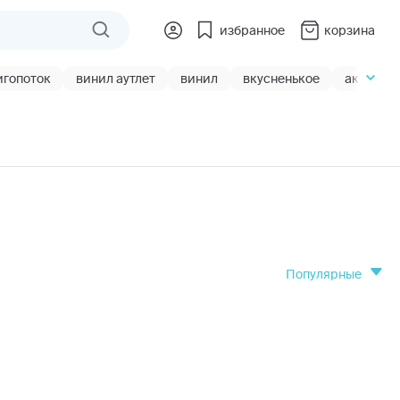
избранное
корзина
игопоток
винил аутлет
винил
вкусненькое
акции
популярные