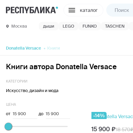
каталог
Москва
дыши
LEGO
FUNKO
TASCHEN
Donatella Versace
Книги
Книги автора Donatella Versace
КАТЕГОРИИ
Искусство, дизайн и мода
ЦЕНА
от
15 900
до
15 900
-14%
15 900
18 570