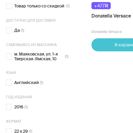
+477
Товар только со скидкой
(1)
Donatella Versace
ДОСТУПНО ДЛЯ ДОСТАВКИ
Да
(1)
Donatella Versace
В корзин
САМОВЫВОЗ ИЗ МАГАЗИНА
м. Маяковская, ул. 1-я
(1)
Тверская-Ямская, 10
ЯЗЫК
Английский
(1)
ГОД ИЗДАНИЯ
2016
(1)
ФОРМАТ
22 x 29
(1)