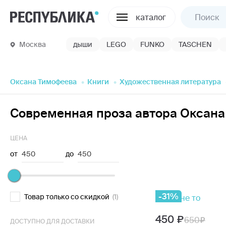
каталог
Москва
дыши
LEGO
FUNKO
TASCHEN
Оксана Тимофеева
Книги
Художественная литература
Современная проза автора Оксана
ЦЕНА
от
450
до
450
-31%
Товар только со скидкой
(1)
450
650
ДОСТУПНО ДЛЯ ДОСТАВКИ