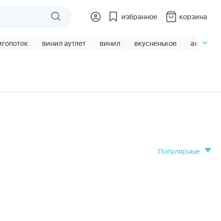
избранное
корзина
игопоток
винил аутлет
винил
вкусненькое
акции
популярные