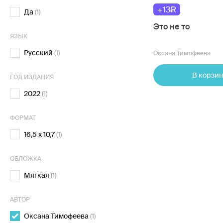
+13
Да
(1)
Это не то
ЯЗЫК
Русский
(1)
Оксана Тимофеева
В корзин
ГОД ИЗДАНИЯ
2022
(1)
ФОРМАТ
16,5 х 10,7
(1)
ОБЛОЖКА
Мягкая
(1)
АВТОР
Оксана Тимофеева
(1)