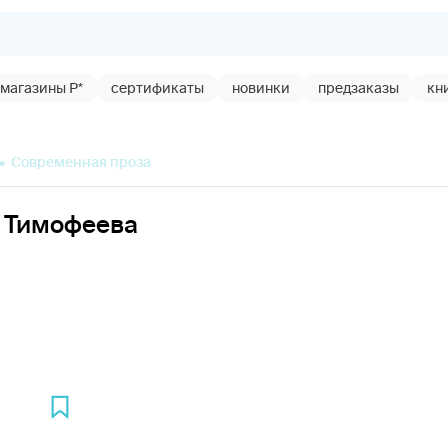
магазины Р*
сертификаты
новинки
предзаказы
кн
Современная проза
 Тимофеева