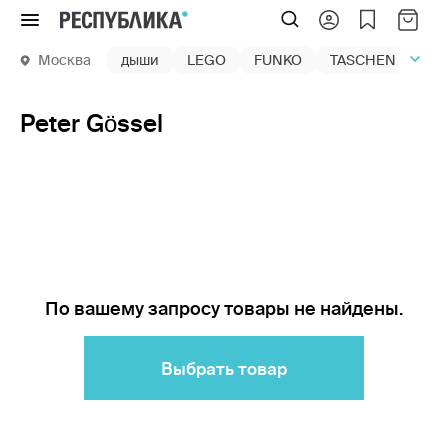
Меню
Москва
дыши
LEGO
FUNKO
TASCHEN
маг
Peter Gössel
По вашему запросу товары не найдены.
Выбрать товар