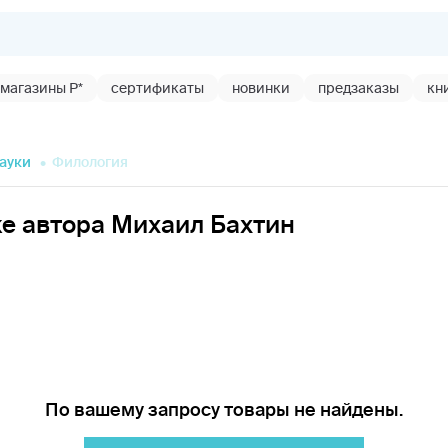
магазины Р*
сертификаты
новинки
предзаказы
кн
науки
Филология
ке автора Михаил Бахтин
По вашему запросу товары не найдены.