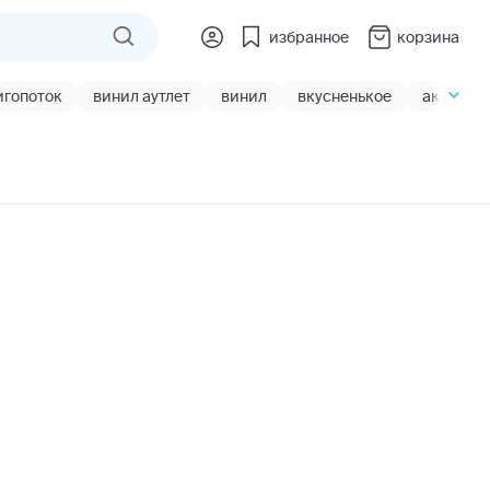
избранное
корзина
игопоток
винил аутлет
винил
вкусненькое
акции