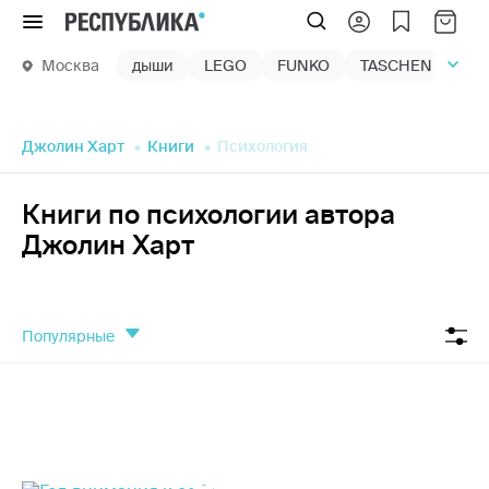
Меню
Москва
дыши
LEGO
FUNKO
TASCHEN
маг
Джолин Харт
Книги
Психология
Книги по психологии автора
Джолин Харт
популярные