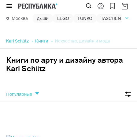
Меню
Москва
дыши
LEGO
FUNKO
TASCHEN
маг
Karl Schütz
Книги
Искусство, дизайн и мода
Книги по арту и дизайну автора
Karl Schütz
популярные