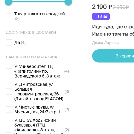
2 190
2 350
Товар только со скидкой
+65
(3)
Иди туда, где стр
ДОСТУПНО ДЛЯ ДОСТАВКИ
Именно там ты о
силу
Да
(4)
Джим Лоулесс
В корзин
САМОВЫВОЗ ИЗ МАГАЗИНА
м. Университет, ТЦ
«Капитолий» пр.
(4)
Вернадского 6, 3 этаж
м. Дмитровская, ул.
Большая
(3)
Новодмитровская, 36
(Дизайн-завод FLACON)
м. Чистые пруды, ул.
(2)
Мясницкая, 24/7, стр. 1
м. ЦСКА, Ходынский
бульвар, 4 (ТРЦ
«Авиапарк», 3 этаж,
(2)