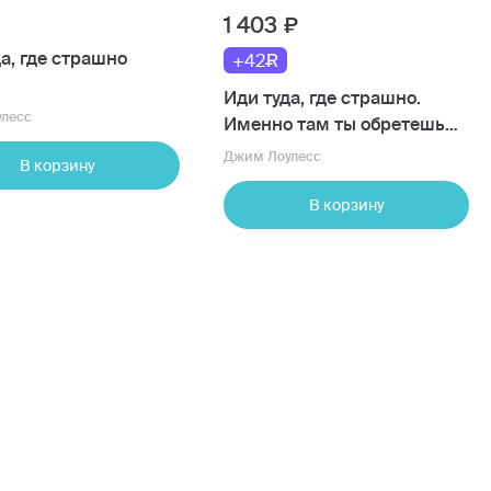
1 403
а, где страшно
+42
Иди туда, где страшно.
лесс
Именно там ты обретешь
силу
Джим Лоулесс
В корзину
В корзину