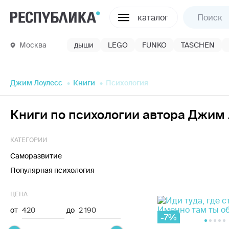
каталог
Москва
дыши
LEGO
FUNKO
TASCHEN
Джим Лоулесс
Книги
Психология
Книги по психологии автора Джим
КАТЕГОРИИ
Саморазвитие
Популярная психология
ЦЕНА
от
420
до
2 190
-7%