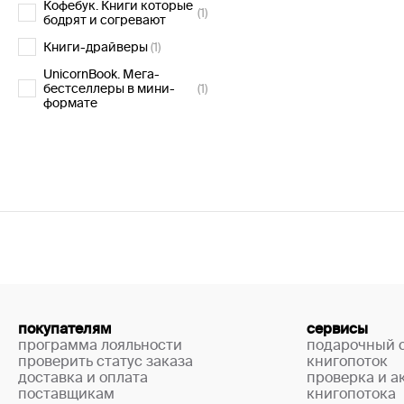
Кофебук. Книги которые
(1)
бодрят и согревают
Книги-драйверы
(1)
UnicornBook. Мега-
бестселлеры в мини-
(1)
формате
покупателям
сервисы
программа лояльности
подарочный 
проверить статус заказа
книгопоток
доставка и оплата
проверка и а
поставщикам
книгопотока