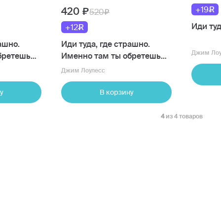
+19
420
520
Иди туд
+12
ашно.
Иди туда, где страшно.
Джим Лоу
бретешь
Именно там ты обретешь
силу
Джим Лоулесс
у
В корзину
4
из 4 товаров