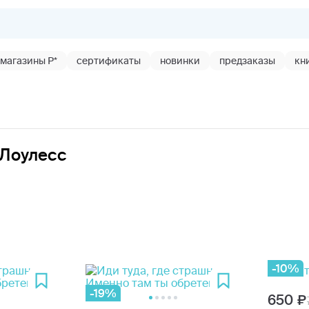
магазины Р*
сертификаты
новинки
предзаказы
кн
 Лоулесс
-10%
-19%
650