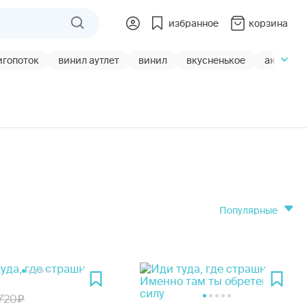
избранное
корзина
игопоток
винил аутлет
винил
вкусненькое
акции
популярные
720