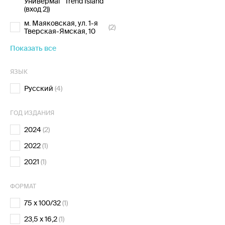
Универмаг "Trend Island"
(вход 2))
м. Маяковская, ул. 1-я
(2)
Тверская-Ямская, 10
Показать все
ЯЗЫК
Русский
(4)
ГОД ИЗДАНИЯ
2024
(2)
2022
(1)
2021
(1)
ФОРМАТ
75 х 100/32
(1)
23,5 х 16,2
(1)