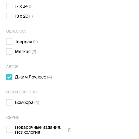
17 x 24
(1)
13 x 20
(1)
ОБЛОЖКА
Твердая
(2)
Мягкая
(2)
АВТОР
Джим Лоулесс
(4)
ИЗДАТЕЛЬСТВО
Бомбора
(4)
СЕРИЯ
Подарочные издания.
(1)
Психология