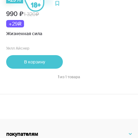
990
1 320
+29
Жизненная сила
Уилл Айснер
В корзину
1
из 1 товара
покупателям