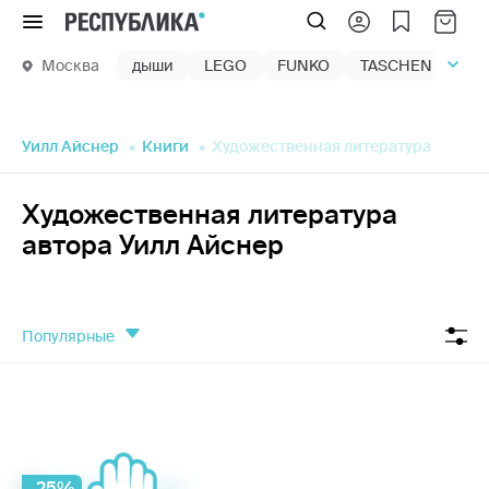
Меню
Москва
дыши
LEGO
FUNKO
TASCHEN
маг
Уилл Айснер
Книги
Художественная литература
Художественная литература
автора Уилл Айснер
популярные
-25%