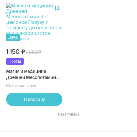
-8%
1 150
1 250
+34
Магия и медицина
Древней Месопотамии.
От демонов Пазузу и
Юлия Чмеленко
Ламашту до целителей
асу и экзорцистов
В корзину
Вавилона
1
из 1 товара