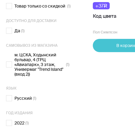
+37
Товар только со скидкой
(1)
Код цвета
ДОСТУПНО ДЛЯ ДОСТАВКИ
Да
(1)
Пол Симпсон
В корзин
САМОВЫВОЗ ИЗ МАГАЗИНА
м. ЦСКА, Ходынский
бульвар, 4 (ТРЦ
«Авиапарк», 3 этаж,
(1)
Универмаг "Trend Island"
(вход 2))
ЯЗЫК
Русский
(1)
ГОД ИЗДАНИЯ
2022
(1)