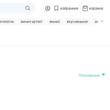
избранное
корзина
игопоток
винил аутлет
винил
вкусненькое
акции
популярные