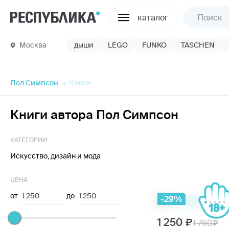
каталог
Москва
дыши
LEGO
FUNKO
TASCHEN
Пол Симпсон
Книги
Книги автора Пол Симпсон
КАТЕГОРИИ
Искусство, дизайн и мода
ЦЕНА
от
1 250
до
1 250
-29%
1 250
1 760