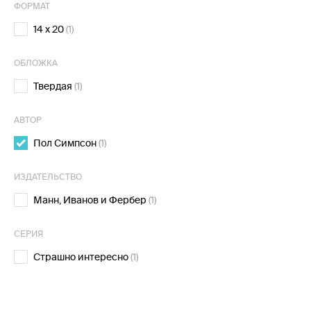
ФОРМАТ
14 x 20
(1)
ОБЛОЖКА
Твердая
(1)
АВТОР
Пол Симпсон
(1)
ИЗДАТЕЛЬСТВО
Манн, Иванов и Фербер
(1)
СЕРИЯ
Страшно интересно
(1)