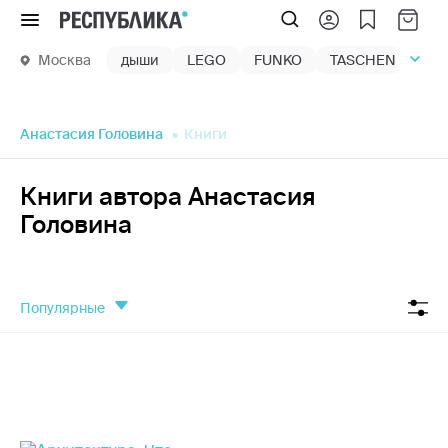
Меню
Москва
дыши
LEGO
FUNKO
TASCHEN
маг
Анастасия Головина
Книги
Книги автора Анастасия
Головина
популярные