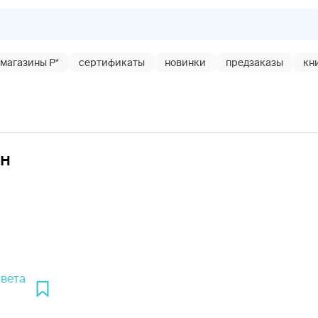
магазины Р*
сертификаты
новинки
предзаказы
кн
ын