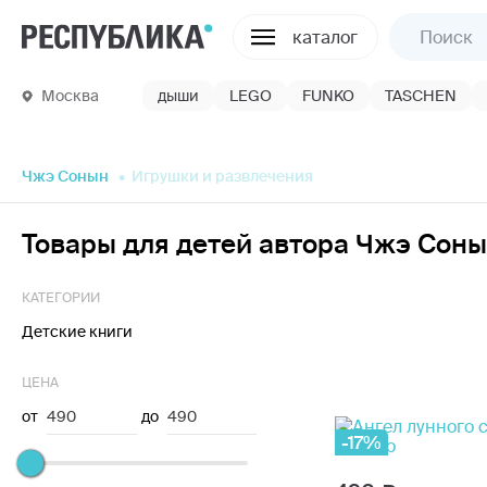
каталог
Москва
дыши
LEGO
FUNKO
TASCHEN
Чжэ Сонын
Игрушки и развлечения
Товары для детей автора Чжэ Сон
КАТЕГОРИИ
Детские книги
ЦЕНА
от
490
до
490
-17%