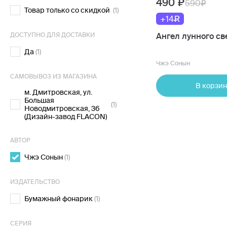
490
590
Товар только со скидкой
(1)
+14
ДОСТУПНО ДЛЯ ДОСТАВКИ
Ангел лунного св
Да
(1)
Чжэ Сонын
САМОВЫВОЗ ИЗ МАГАЗИНА
В корзин
м. Дмитровская, ул.
Большая
(1)
Новодмитровская, 36
(Дизайн-завод FLACON)
АВТОР
Чжэ Сонын
(1)
ИЗДАТЕЛЬСТВО
Бумажный фонарик
(1)
СЕРИЯ