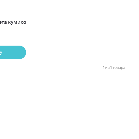
ета кумихо
у
1
из 1 товара