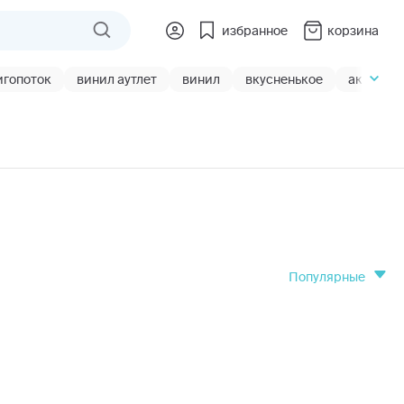
избранное
корзина
игопоток
винил аутлет
винил
вкусненькое
акции
популярные