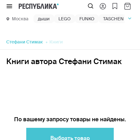
Меню
Москва
дыши
LEGO
FUNKO
TASCHEN
маг
Стефани Стимак
Книги
Книги автора Стефани Стимак
По вашему запросу товары не найдены.
Выбрать товар