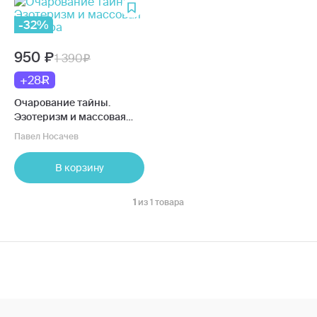
-32%
950
1 390
+28
Очарование тайны.
Эзотеризм и массовая
культура
Павел Носачев
В корзину
1
из 1 товара