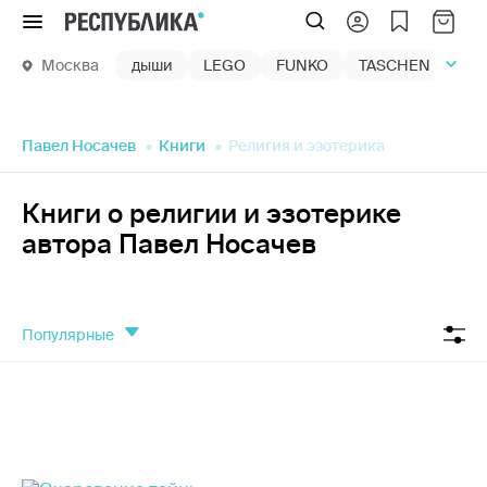
Меню
Москва
дыши
LEGO
FUNKO
TASCHEN
маг
Павел Носачев
Книги
Религия и эзотерика
Книги о религии и эзотерике
автора Павел Носачев
популярные