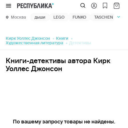
Меню
Москва
дыши
LEGO
FUNKO
TASCHEN
маг
Кирк Уоллес Джонсон
Книги
Художественная литература
Детективы
Книги-детективы автора Кирк
Уоллес Джонсон
По вашему запросу товары не найдены.