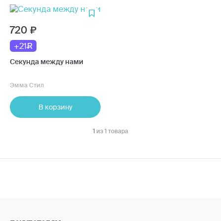
720
+21
Секунда между нами
Эмма Стил
В корзину
1
из 1 товара