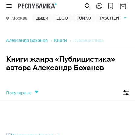
Меню
Москва
дыши
LEGO
FUNKO
TASCHEN
маг
Александр Боханов
Книги
Публицистика
Книги жанра «Публицистика»
автора Александр Боханов
популярные