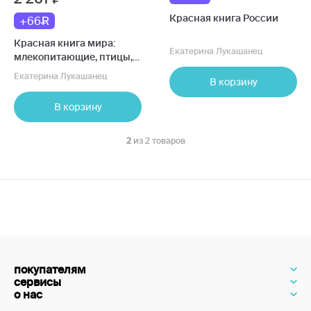
Красная книга России
+66
Красная книга мира:
Екатерина Лукашанец
млекопитающие, птицы,
рептилии, амфибии, рыбы
Екатерина Лукашанец
В корзину
В корзину
2
из 2 товаров
покупателям
сервисы
о нас