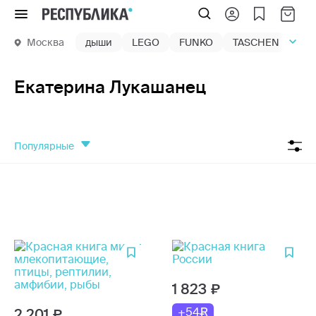
Меню
Москва
дыши
LEGO
FUNKO
TASCHEN
маг
Екатерина Лукашанец
популярные
1 823
+54
2 201