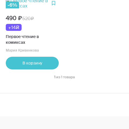
-6%
490
520
+14
Первое чтение в
комиксах
Мария Кривенкова
В корзину
1
из 1 товара