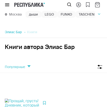
Меню
Москва
дыши
LEGO
FUNKO
TASCHEN
маг
Элиас Бар
Книги
Книги автора Элиас Бар
популярные