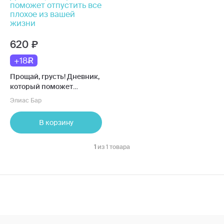
620
+18
Прощай, грусть! Дневник,
который поможет
отпустить все плохое из
Элиас Бар
вашей жизни
В корзину
1
из 1 товара