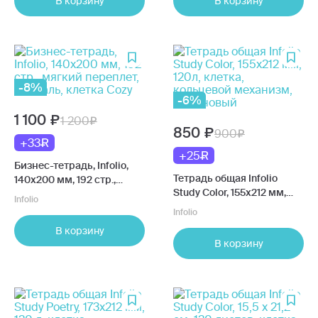
В корзину
В корзину
-8%
-6%
1 100
1 200
850
900
+33
+25
Бизнес-тетрадь, Infolio,
Тетрадь общая Infolio
140х200 мм, 192 стр.,
Study Color, 155х212 мм,
мягкий переплет,
Infolio
120л, клетка, кольцевой
спираль, клетка Cozy
Infolio
механизм, малиновый
В корзину
В корзину