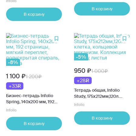
Infolio
переплет, полускрытая
клетка, Candy, розовый
В корзину
спираль, клетка
В корзину
-5%
-8%
950
1 000
1 100
1 200
+28
+33
Тетрадь общая, Infolio
Бизнес-тетрадь Infolio
Study, 175х212мм,120л.
Spring, 140x200 мм, 192
клетка, кольцевой
Infolio
страницы, мягкий
механизм. Коллекция
Infolio
переплет, полускрытая
Beauty, листья
В корзину
спираль, клетка
В корзину