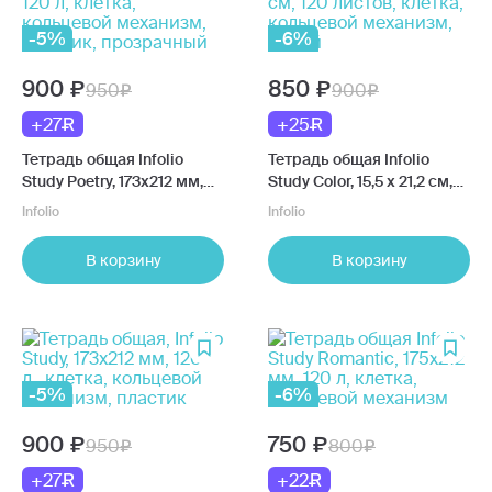
-5%
-6%
900
850
950
900
+27
+25
Тетрадь общая Infolio
Тетрадь общая Infolio
Study Poetry, 173х212 мм,
Study Color, 15,5 х 21,2 см,
120 л, клетка, кольцевой
120 листов, клетка,
Infolio
Infolio
механизм, пластик,
кольцевой механизм,
прозрачный
белый
В корзину
В корзину
-5%
-6%
900
750
950
800
+27
+22